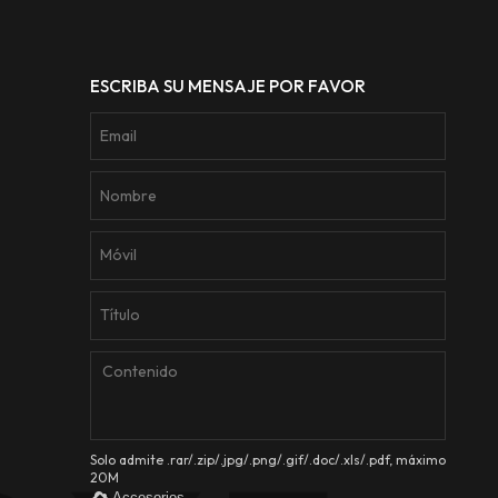
gía
ear
ESCRIBA SU MENSAJE POR FAVOR
Solo admite .rar/.zip/.jpg/.png/.gif/.doc/.xls/.pdf, máximo
20M
Accesorios