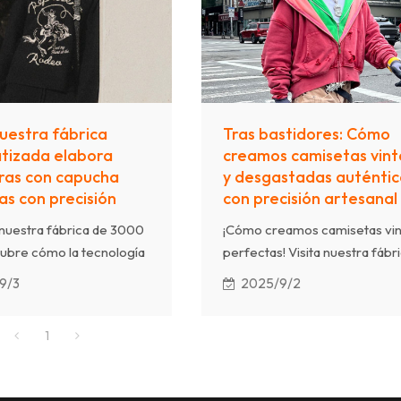
moderna, este proceso
combinando la artesanía
as marcas a crear
tradicional con la capacidad d
 y patrones de primera
producción moderna.
ue destacan tanto por su
mo por su tacto.
estra fábrica
Tras bastidores: Cómo
tizada elabora
creamos camisetas vin
ras con capucha
y desgastadas auténtic
s con precisión
con precisión artesanal
 nuestra fábrica de 3000
¡Cómo creamos camisetas vi
ubre cómo la tecnología
perfectas! Visita nuestra fábr
 con la tradición!
de 3000 m² con producción
9/3
2025/9/2
cómo nuestras máquinas
automatizada. Observa las
do automatizadas crean
técnicas de envejecido láser, l
1
ersonalizados
a mano y desgarro de precisi
es en sudaderas
que transforman telas premi
 desde patrones
Capacidad mensual: de 300 0