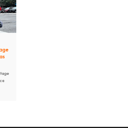
e
tage
as
ntage
ica
ijado
ón
um.
00 a