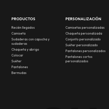
1 millón de piezas. Donde la
digitaliz
innovación se fusiona con la moda
multihilo
urbana.
mensual d
PRODUCTOS
PERSONALIZACIÓN
millón de
velocidad
Recién llegados
Camisetas personalizadas
marcas d
Camiseta
Chaqueta personalizada
Sudaderas con capucha y
Conjunto personalizado
sudaderas
Suéter personalizado
Chaqueta y abrigo
Pantalones personalizados
Colocar
Pantalones cortos
Suéter
personalizados
Pantalones
Bermudas