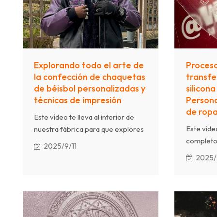
Gracias a su sofisticada artesanía y
una sólid
sus flexibles soluciones
fabricaci
OEM/ODM, recibimos numerosos
3000 m² y
elogios de marcas de moda
alto vol
locales y diseñadores
apoyando
emergentes.
internaci
Explorando todo el arte de
Proces
ropa urba
la confección de chaquetas
transfe
de béisbol personalizadas y
silicona
técnicas de impresión
Persona
de rop
Este vídeo te lleva al interior de
Este vide
nuestra fábrica para que explores
completo
el proceso completo de
2025/9/11
térmica d
producción de nuestras chaquetas
2025/
tecnologí
de béisbol, desde el corte y la
decoraci
confección de la tela hasta la
ampliamen
aplicación de técnicas de
personali
impresión avanzadas. Combinando
combinar 
la artesanía con innovadores