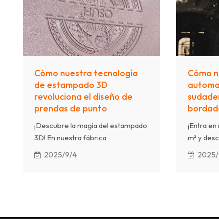
estética 
efectos de impresión,
ayuda a l
garantizamos que cada chaqueta
logotipos
refleje una calidad superior y un
calidad q
estilo urbano único.
diseño co
Cómo nuestra tecnología
Cómo nu
de estampado 3D
automa
revoluciona el diseño de
sudade
prendas de punto
bordada
¡Descubre la magia del estampado
¡Entra en
3D! En nuestra fábrica
m² y desc
automatizada de 3000 m²,
se fusiona
2025/9/4
2025/
observa cómo el prensado
Observa 
térmico de precisión crea
de borda
patrones dimensionales en
diseños p
prendas de punto premium.
impecabl
Capacidad mensual: de 300 000 a
premium,