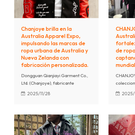
Chanjoye brilla en la
CHANJO
Australia Apparel Expo,
Austral
impulsando las marcas de
fortale
ropa urbana de Australia y
de ropa
Nueva Zelanda con
captand
fabricación personalizada.
mundial
Dongguan Qianjiayi Garment Co.,
CHANJOYE
Ltd. (Chanjoye), fabricante
coleccion
especializado en ropa urbana,
personali
2025/11/28
2025/1
expuso con éxito en la reciente
confecci
Australia Apparel Expo. Este
Australia
evento marca la entrada oficial de
a compra
Chanjoye en el mercado
con diseñ
australiano y neozelandés (ANZ).
confecció