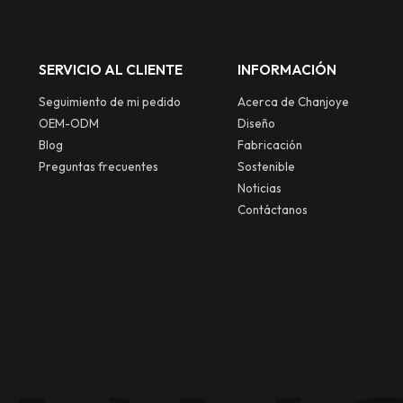
ados hasta costura
1 000 000 piezas. La tecnolo
. Con una capacidad
se fusiona con el arte para cr
e entre 300 000 y 1
ropa urbana personalizada.
SERVICIO AL CLIENTE
INFORMACIÓN
 piezas, combinamos
 y maestría para las
Seguimiento de mi pedido
Acerca de Chanjoye
e ropa urbana.
OEM-ODM
Diseño
Blog
Fabricación
Preguntas frecuentes
Sostenible
Noticias
Contáctanos