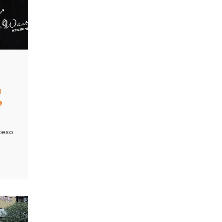
ana
a
e
ceso
da
lidad
na
taca
ma