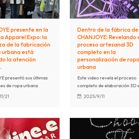
YE presente en la
Dentro de la fábrica de
ia Apparel Expo: la
CHANJOYE: Revelando 
za de la fabricación
proceso artesanal 3D
 urbana está
completo en la
o la atención
personalización de rop
.
urbana
 presentó sus últimas
Este video revela el proceso
es de ropa urbana
completo de elaboración 3D e
zada y soluciones de
fábrica de CHANJOYE,
1/21
2025/9/11
ón OEM/ODM en la
destacando cuatro técnicas
 Apparel Expo, atrayendo
avanzadas: artesanía 3D,
dores internacionales
impresión 3D en silicona,
os innovadores, una
impresión 3D y estampado 3D
n de primera calidad y
Cada proceso demuestra cóm