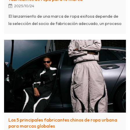
2025/10/24
El lanzamiento de una marca de ropa exitosa depende de
la selección del socio de fabricación adecuado, un proceso
que combina entusiasmo con importantes desafíos. Los
emprendedores deben definir primero la identidad de su
marca, su público objetivo y el diseño de sus productos
mediante fichas técnicas detalladas, que sirven como guía
para los fabricantes. Es fundamental comprender los
diferentes modelos de fabricación, como la marca propia
(para la personalización y la exclusividad) y la marca b
Los 5 principales fabricantes chinos de ropa urbana
para marcas globales