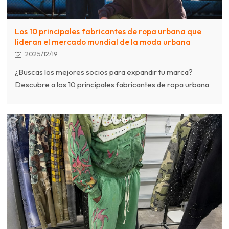
Los 10 principales fabricantes de ropa urbana que
lideran el mercado mundial de la moda urbana
2025/12/19
¿Buscas los mejores socios para expandir tu marca?
Descubre a los 10 principales fabricantes de ropa urbana
que dominan el mercado global. Desde fabricantes de
ropa de marca blanca hasta fábricas de alta costura, esta
guía compara a los mejores proveedores para ayudarte a
construir una línea de ropa exitosa. Descubre por qué
Chanjoye es la opción preferida para la moda urbana
premium.