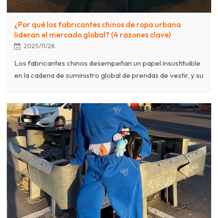
¿Por qué los fabricantes chinos de ropa urbana
lideran el mercado global? (4 razones clave)
2025/11/28
Los fabricantes chinos desempeñan un papel insustituible
en la cadena de suministro global de prendas de vestir, y su
liderazgo en el sector de la moda urbana, en rápida
evolución, es innegable. Este artículo analiza las cuatro
ventajas principales que impulsan este liderazgo en el
mercado: clústeres industriales inigualables, dominio de la
artesanía compleja, extrema flexibilidad para un pedido
mínimo bajo y una respuesta rápida, y una transformación
digital eficiente.