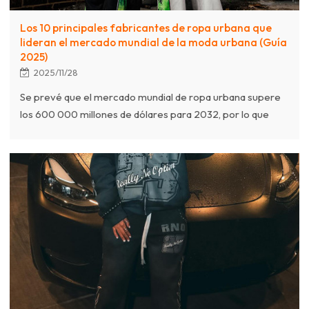
Los 10 principales fabricantes de ropa urbana que
lideran el mercado mundial de la moda urbana (Guía
2025)
2025/11/28
Se prevé que el mercado mundial de ropa urbana supere
los 600 000 millones de dólares para 2032, por lo que
elegir un fabricante de ropa fiable es fundamental para el
éxito de una marca. Este artículo ofrece un análisis
exhaustivo de los 10 principales fabricantes de ropa
urbana que liderarán el mercado en 2025, evaluando su
capacidad de producción, servicios personalizados
(OEM/ODM), cantidades mínimas de pedido (MOQ) y
prácticas de sostenibilidad.