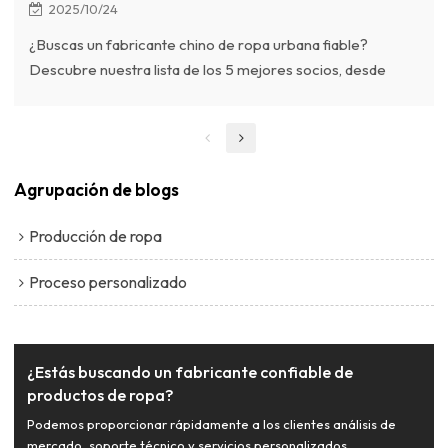
2025/10/24
¿Buscas un fabricante chino de ropa urbana fiable?
Descubre nuestra lista de los 5 mejores socios, desde
gigantes a gran escala hasta expertos centrados en la
personalización como Chanjoye, perfectos para marcas
globales.
Agrupación de blogs
Producción de ropa
Proceso personalizado
¿Estás buscando un fabricante confiable de
productos de ropa?
Podemos proporcionar rápidamente a los clientes análisis de
mercado, soporte técnico y servicios personalizados.