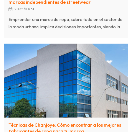
marcas independientes de streetwear
2025/10/31
Emprender una marca de ropa, sobre todo en el sector de
la moda urbana, implica decisiones importantes, siendo la
elección del fabricante adecuado fundamental para el
éxito. Esta guía explora los factores cruciales que las
startups y las marcas independientes deben considerar a
partir de 2025. Comprender los distintos modelos de
fabricación, como la marca blanca y el fabricante de
equipos originales (OEM), es clave. La marca blanca
ofrece una entrada más rápida y con menor riesgo, ya que
permite
Técnicas de Chanjoye: Cómo encontrar a los mejores
fabricantes de ropa para tu marca