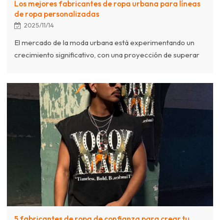
Los mejores fabricantes de ropa urbana para líneas
de ropa personalizadas
2025/11/14
El mercado de la moda urbana está experimentando un
crecimiento significativo, con una proyección de superar
los 230 mil millones de dólares para 2028, lo que lleva a
más marcas a buscar socios de fabricación confiables.
Esta guía destaca la importancia de seleccionar al
fabricante de ropa urbana adecuado, considerándolo un
colaborador creativo más que un simple productor. Entre
las consideraciones clave se incluye elegir un fabricante
especializado que comprenda la estética, los tejidos y las t
5 fabricantes de ropa de confianza para crear tu